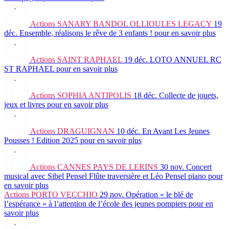
Actions
SANARY BANDOL OLLIOULES LEGACY
19
déc.
Ensemble, réalisons le rêve de 3 enfants !
pour en savoir plus
Actions
SAINT RAPHAEL
19 déc.
LOTO ANNUEL RC
ST RAPHAEL
pour en savoir plus
Actions
SOPHIA ANTIPOLIS
18 déc.
Collecte de jouets,
jeux et livres
pour en savoir plus
Actions
DRAGUIGNAN
10 déc.
En Avant Les Jeunes
Pousses ! Edition 2025
pour en savoir plus
Actions
CANNES PAYS DE LERINS
30 nov.
Concert
musical avec Sibel Pensel Flûte traversière et Léo Pensel piano
pour
en savoir plus
Actions
PORTO VECCHIO
29 nov.
Opération « le blé de
l’espérance » à l’attention de l’école des jeunes pompiers
pour en
savoir plus