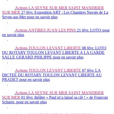
Actions
LA SEYNE SUR MER SAINT MANDRIER
SUR MER
27 févr.
Exposition ART : Les Chantiers Navals de La
Seyne-sur-Mer
pour en savoir plus
Actions
ANTIBES JUAN LES PINS
21 févr.
LOTO
pour
en savoir plus
Actions
TOULON LEVANT LIBERTE
08 févr.
LOTO
DU ROTARY TOULON LEVANT LIBERTE A LA GARDE
SALLE GERARD PHILIPPE
pour en savoir plus
Actions
TOULON LEVANT LIBERTE
07 févr.
LA
DICTEE DU ROTARY TOULON LEVANT LIBERTE AU
PRADET
pour en savoir plus
Actions
LA SEYNE SUR MER SAINT MANDRIER
SUR MER
01 févr.
théâtre « Paul m’a laissé sa clé ! » de François
Scharre.
pour en savoir plus