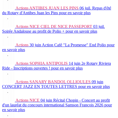
Actions
ANTIBES JUAN LES PINS
06 juil.
Repas d'été
du Rotary d'Antibes Juan les Pins
pour en savoir plus
Actions
NICE CIEL DE NICE PASSEPORT
03 juil.
Soirée Andalouse au profit de Polio +
pour en savoir plus
Actions
30 juin
Action Café "La Promesse" End Polio
pour
en savoir plus
Actions
SOPHIA ANTIPOLIS
14 juin
2e Rotary Riviera
Ride - Inscriptions ouvertes !
pour en savoir plus
Actions
SANARY BANDOL OLLIOULES
09 juin
CONCERT JAZZ EN TOUTES LETTRES
pour en savoir plus
Actions
NICE
04 juin
Récital Chopin - Concert au profit
d'un lauréat du concours international Samson François 2026
pour
en savoir plus