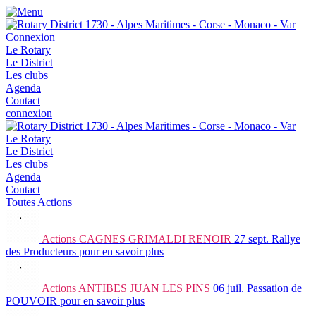
Connexion
Le Rotary
Le District
Les clubs
Agenda
Contact
connexion
Le Rotary
Le District
Les clubs
Agenda
Contact
Toutes
Actions
Actions
CAGNES GRIMALDI RENOIR
27 sept.
Rallye
des Producteurs
pour en savoir plus
Actions
ANTIBES JUAN LES PINS
06 juil.
Passation de
POUVOIR
pour en savoir plus