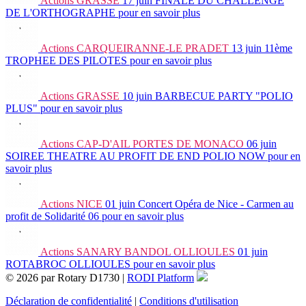
Actions
GRASSE
17 juin
FINALE DU CHALLENGE
DE L'ORTHOGRAPHE
pour en savoir plus
Actions
CARQUEIRANNE-LE PRADET
13 juin
11ème
TROPHEE DES PILOTES
pour en savoir plus
Actions
GRASSE
10 juin
BARBECUE PARTY "POLIO
PLUS"
pour en savoir plus
Actions
CAP-D'AIL PORTES DE MONACO
06 juin
SOIREE THEATRE AU PROFIT DE END POLIO NOW
pour en
savoir plus
Actions
NICE
01 juin
Concert Opéra de Nice - Carmen au
profit de Solidarité 06
pour en savoir plus
Actions
SANARY BANDOL OLLIOULES
01 juin
ROTABROC OLLIOULES
pour en savoir plus
© 2026 par Rotary D1730 |
RODI Platform
Déclaration de confidentialité
|
Conditions d'utilisation