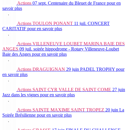
Actions
07 sept.
Centenaire du Bleuet de France
pour en
savoir plus
Actions
TOULON PONANT
11 juil.
CONCERT
CARITATIF
pour en savoir plus
Actions
VILLENEUVE LOUBET MARINA BAIE DES
ANGES
09 juil.
soirée hippodrome - Rotary Villeneuve-Loubet
Baie des Anges
pour en savoir plus
Actions
DRAGUIGNAN
29 juin
PADEL TROPHY
pour
en savoir plus
Actions
SAINT CYR VALLE DE SAINT COME
27 juin
Jazz dans les vignes
pour en savoir plus
Actions
SAINTE MAXIME SAINT TROPEZ
20 juin
La
Soirée Brésilienne
pour en savoir plus