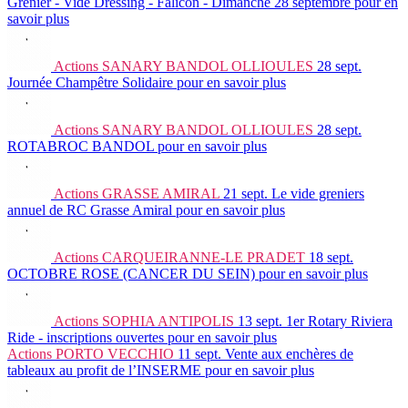
Grenier - Vide Dressing - Falicon - Dimanche 28 septembre
pour en
savoir plus
Actions
SANARY BANDOL OLLIOULES
28 sept.
Journée Champêtre Solidaire
pour en savoir plus
Actions
SANARY BANDOL OLLIOULES
28 sept.
ROTABROC BANDOL
pour en savoir plus
Actions
GRASSE AMIRAL
21 sept.
Le vide greniers
annuel de RC Grasse Amiral
pour en savoir plus
Actions
CARQUEIRANNE-LE PRADET
18 sept.
OCTOBRE ROSE (CANCER DU SEIN)
pour en savoir plus
Actions
SOPHIA ANTIPOLIS
13 sept.
1er Rotary Riviera
Ride - inscriptions ouvertes
pour en savoir plus
Actions
PORTO VECCHIO
11 sept.
Vente aux enchères de
tableaux au profit de l’INSERME
pour en savoir plus