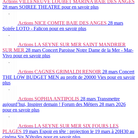
Actions
VILLENEUVE LOUBET MARINA BAIE DES ANGES
28 mars
SOIREE THEATRE
pour en savoir plus
Actions
NICE COMTE BAIE DES ANGES
28 mars
Soirée LOTO - Falicon
pour en savoir plus
Actions
LA SEYNE SUR MER SAINT MANDRIER
SUR MER
28 mars
Concert Paroisse Notre Dame de la Mer - Mar-
Vivo
pour en savoir plus
Actions
CAGNES GRIMALDI RENOIR
28 mars
Concert
THE LOW BUDGET MEN au profit de 20000 Vies
pour en savoir
plus
Actions
SOPHIA ANTIPOLIS
28 mars
Transmettre
aujourd’hui, Inspirer demain ! Forum des Métiers 28 mars 2026
pour en savoir plus
Actions
LA SEYNE SUR MER SIX FOURS LES
PLAGES
19 mars
Espoir en tête : projection le 19 mars à 20H30 au
cinéma Six N'étoiles
pour en savoir plus