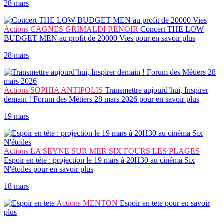
28 mars
Actions
CAGNES GRIMALDI RENOIR
Concert THE LOW
BUDGET MEN au profit de 20000 Vies
pour en savoir plus
28 mars
Actions
SOPHIA ANTIPOLIS
Transmettre aujourd’hui, Inspirer
demain ! Forum des Métiers 28 mars 2026
pour en savoir plus
19 mars
Actions
LA SEYNE SUR MER SIX FOURS LES PLAGES
Espoir en tête : projection le 19 mars à 20H30 au cinéma Six
N'étoiles
pour en savoir plus
18 mars
Actions
MENTON
Espoir en tete
pour en savoir
plus