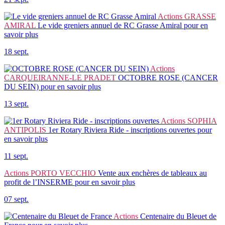
Actions
GRASSE
AMIRAL
Le vide greniers annuel de RC Grasse Amiral
pour en
savoir plus
18 sept.
Actions
CARQUEIRANNE-LE PRADET
OCTOBRE ROSE (CANCER
DU SEIN)
pour en savoir plus
13 sept.
Actions
SOPHIA
ANTIPOLIS
1er Rotary Riviera Ride - inscriptions ouvertes
pour
en savoir plus
11 sept.
Actions
PORTO VECCHIO
Vente aux enchères de tableaux au
profit de l’INSERME
pour en savoir plus
07 sept.
Actions
Centenaire du Bleuet de