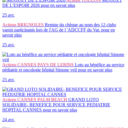
Actions
TOULON
MUGUET
DE L'ESPOIR 2026
pour en savoir plus
25 avr.
Actions
BRIGNOLES
Remise du chèque au nom des 12 clubs
varois participants lors de l'AG de l 'ADCCFF du Var.
pour en
savoir plus
25 avr.
Actions
CANNES PAYS DE LERINS
Loto au bénéfice au service
pédiatrie et oncologie hôpital Simone veil
pour en savoir plus
25 avr.
Actions
CANNES PALM BEACH
GRAND LOTO
SOLIDAIRE- BENEFICE POUR SERVICE PEDIATRIE
HOPITAL CANNES
pour en savoir plus
24 avr.