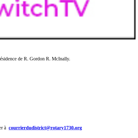
Présidence de R. Gordon R. McInally.
yer à
courrierdudistrict@rotary1730.org