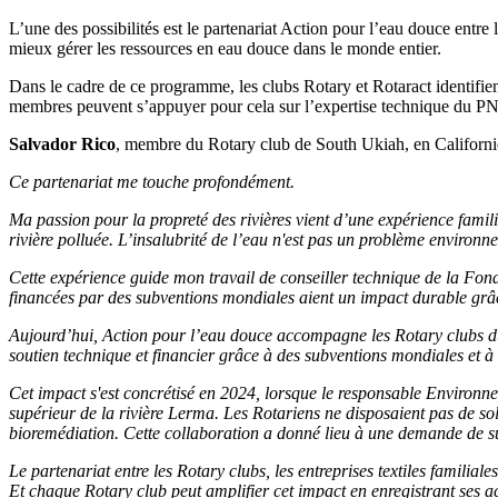
L’une des possibilités est le partenariat Action pour l’eau douce entr
mieux gérer les ressources en eau douce dans le monde entier.
Dans le cadre de ce programme, les clubs Rotary et Rotaract identifient
membres peuvent s’appuyer pour cela sur l’expertise technique du 
Salvador Rico
, membre du Rotary club de South Ukiah, en Californie,
Ce partenariat me touche profondément.
Ma passion pour la propreté des rivières vient d’une expérience fam
rivière polluée. L’insalubrité de l’eau n'est pas un problème environne
Cette expérience guide mon travail de conseiller technique de la Fond
financées par des subventions mondiales aient un impact durable grâc
Aujourd’hui, Action pour l’eau douce accompagne les Rotary clubs du
soutien technique et financier grâce à des subventions mondiales et à 
Cet impact s'est concrétisé en 2024, lorsque le responsable Environnem
supérieur de la rivière Lerma. Les Rotariens ne disposaient pas de solu
bioremédiation. Cette collaboration a donné lieu à une demande de s
Le partenariat entre les Rotary clubs, les entreprises textiles familia
Et chaque Rotary club peut amplifier cet impact en enregistrant ses a