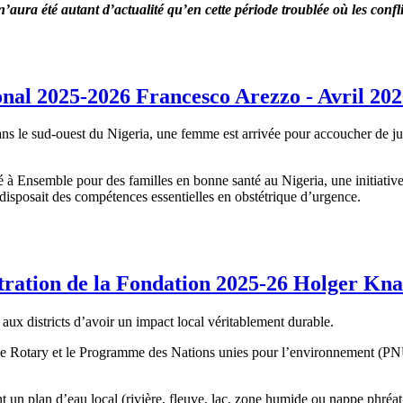
aura été autant d’actualité qu’en cette période troublée où les conflits
nal 2025-2026 Francesco Arezzo - Avril 20
ns le sud-ouest du Nigeria, une femme est arrivée pour accoucher de jum
pé à Ensemble pour des familles en bonne santé au Nigeria, une initiat
e disposait des compétences essentielles en obstétrique d’urgence.
tration de la Fondation 2025-26 Holger Kna
aux districts d’avoir un impact local véritablement durable.
e le Rotary et le Programme des Nations unies pour l’environnement (PNUE
 un plan d’eau local (rivière, fleuve, lac, zone humide ou nappe phréatiq