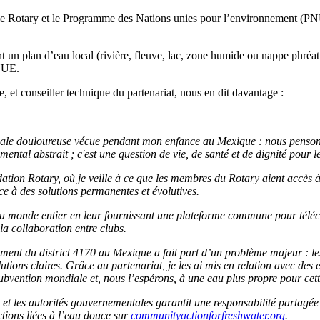
e le Rotary et le Programme des Nations unies pour l’environnement (PNUE
 un plan d’eau local (rivière, fleuve, lac, zone humide ou nappe phréatiq
PNUE.
 et conseiller technique du partenariat, nous en dit davantage :
iliale douloureuse vécue pendant mon enfance au Mexique : nous penson
mental abstrait ; c'est une question de vie, de santé et de dignité pour 
ation Rotary, où je veille à ce que les membres du Rotary aient accès 
e à des solutions permanentes et évolutives.
 monde entier en leur fournissant une plateforme commune pour télécha
la collaboration entre clubs.
ent du district 4170 au Mexique a fait part d’un problème majeur : les p
tions claires. Grâce au partenariat, je les ai mis en relation avec des 
ubvention mondiale et, nous l’espérons, à une eau plus propre pour ce
les et les autorités gouvernementales garantit une responsabilité partagée
ctions liées à l’eau douce sur
communityactionforfreshwater.org
.