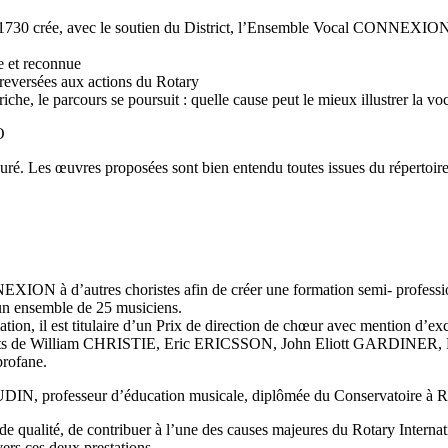
1730 crée, avec le soutien du District, l’Ensemble Vocal CONNEXION c
e et reconnue
 reversées aux actions du Rotary
riche, le parcours se poursuit : quelle cause peut le mieux illustrer la v
O
é. Les œuvres proposées sont bien entendu toutes issues du répertoire 
ION à d’autres choristes afin de créer une formation semi- professio
un ensemble de 25 musiciens.
ion, il est titulaire d’un Prix de direction de chœur avec mention d’e
nements de William CHRISTIE, Eric ERICSSON, John Eliott GARDIN
profane.
NAUDIN, professeur d’éducation musicale, diplômée du Conservatoire 
rande qualité, de contribuer à l’une des causes majeures du Rotary In
avers ces deux prestations.