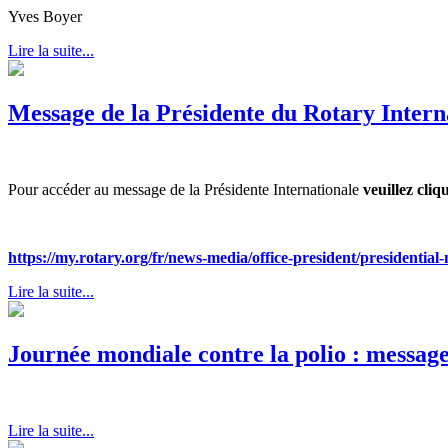
Yves Boyer
Lire la suite...
Message de la Présidente du Rotary Intern
Pour accéder au message de la Présidente Internationale
veuillez cliq
https://my.rotary.org/fr/news-media/office-president/presidential
Lire la suite...
Journée mondiale contre la polio : message
Lire la suite...