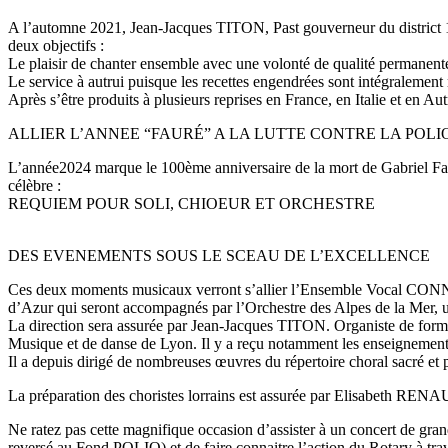
A l’automne 2021, Jean-Jacques TITON, Past gouverneur du district 
deux objectifs :
Le plaisir de chanter ensemble avec une volonté de qualité permanent
Le service à autrui puisque les recettes engendrées sont intégralement
Après s’être produits à plusieurs reprises en France, en Italie et en Aut
ALLIER L’ANNEE “FAURÉ” A LA LUTTE CONTRE LA POLI
L’année2024 marque le 100ème anniversaire de la mort de Gabriel Faur
célèbre :
REQUIEM POUR SOLI, CHIOEUR ET ORCHESTRE
DES EVENEMENTS SOUS LE SCEAU DE L’EXCELLENCE
Ces deux moments musicaux verront s’allier l’Ensemble Vocal CONNEX
d’Azur qui seront accompagnés par l’Orchestre des Alpes de la Mer, 
La direction sera assurée par Jean-Jacques TITON. Organiste de format
Musique et de danse de Lyon. Il y a reçu notamment les enseig
Il a depuis dirigé de nombreuses œuvres du répertoire choral sacré et 
La préparation des choristes lorrains est assurée par Elisabeth RE
Ne ratez pas cette magnifique occasion d’assister à un concert de g
reversé au Fond POLIO) et de faire connaitre l’action du Rotary à tr