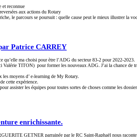
e et reconnue
 reversées aux actions du Rotary
riche, le parcours se poursuit : quelle cause peut le mieux illustrer la v
; par Patrice CARREY
ce qu’elle ma choisi pour ètre l’ADG du secteur 83-2 pour 2022-2023.
ci Valérie TITON) pour former les nouveaux ADG. J’ai la chance de tr
x les moyens d’ e-learning de My Rotary.
de cette expérience.
s pour assister les équipes pour toutes sortes de choses comme les dossie
nture enrichissante.
TE GETNER parrainée par le RC Saint-Raphaël nous racontent la 