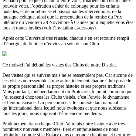
Pichaud pour lequel chacun d’entre vous, rotariens du District allez
pouvoir voter, l’opération cahier de coloriage pour les enfants
malades, et de nombreuse et passionnantes interventions, de la
musique celtique, ainsi que la présentation de la remise du Prix
littéraire du vendredi 28 Novembre à Cannes pour laquelle vous êtes
tous et toutes invités (voir l’invitation ci-dessous).
Après cette Université très réussie, chacun s’en est retourné rempli
d’énergie, de fierté et d’envies au sein de son Club.
Ce mois-ci j’ai débuté les visites des Clubs de notre District.
Des visites qui se suivent mais ne se ressemblent pas. Car aucune de
ces visites ne ressemble à une autre, tellement chaque Club possède
sa propre personnalité, sa propre histoire et ses propres traditions.
Mais pourtant, indépendamment du Protocole, le point commun que
j’ai ressenti chez tous les Clubs visités, c’est l’envie, le dynamisme
et l’enthousiasme. Un peu comme si le contexte tant national
qu’international dans lequel nous évoluons et que nous subissons
tous les jours, nous imposait d’être encore meilleurs.
Pratiquement dans chaque Club j’ai remis notre insigne à de très
nombreux nouveaux membres, fiers et enthousiastes de nous
rejoindre, comme si le Rotary dans ce monde chaotique et perturbé