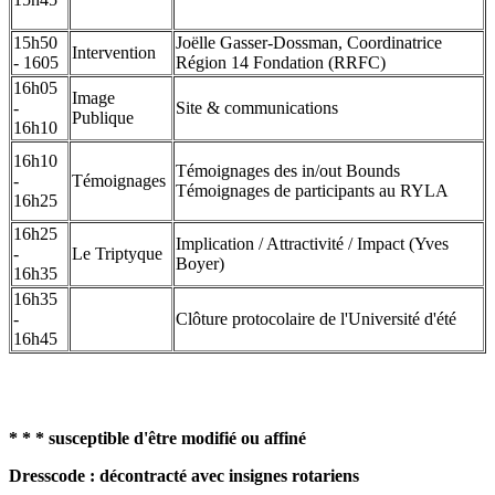
15h50
Joëlle Gasser-Dossman, Coordinatrice
Intervention
- 1605
Région 14 Fondation (RRFC)
16h05
Image
-
Site & communications
Publique
16h10
16h10
Témoignages des in/out Bounds
-
Témoignages
Témoignages de participants au RYLA
16h25
16h25
Implication / Attractivité / Impact (Yves
-
Le Triptyque
Boyer)
16h35
16h35
-
Clôture protocolaire de l'Université d'été
16h45
* * * susceptible d'être modifié ou affiné
Dresscode : décontracté avec insignes rotariens