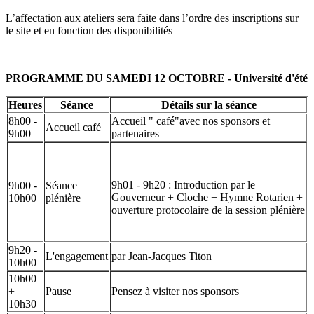
L’affectation aux ateliers sera faite dans l’ordre des inscriptions sur
le site et en fonction des disponibilités
PROGRAMME DU SAMEDI 12 OCTOBRE - Université d'été
Heures
Séance
Détails sur la séance
8h00 -
Accueil " café"avec nos sponsors et
Accueil café
9h00
partenaires
9h01 - 9h20 : Introduction par le
9h00 -
Séance
Gouverneur + Cloche + Hymne Rotarien +
10h00
plénière
ouverture protocolaire de la session plénière
9h20 -
L'engagement
par Jean-Jacques Titon
10h00
10h00
+
Pause
Pensez à visiter nos sponsors
10h30