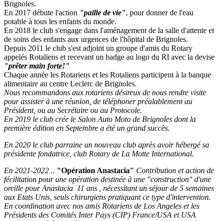
Brignoles.
En 2017 débute l'action
"paille de vie"
, pour donner de l'eau
potable à tous les enfants du monde.
En 2018 le club s'engage dans l'aménagement de la salle d'attente et
de soins des enfants aux urgences de l'hôpital de Brignoles.
Depuis 2011 le club s'est adjoint un groupe d'amis du Rotary
appelés Rotaliens et recevant un badge au logo du RI avec la devise
"prêter main forte!"
Chaque année les Rotariens et les Rotaliens participent à la banque
alimentaire au centre Leclerc de Brignoles.
Nous recommandons aux rotarie
ns désireux de nous rendre visite
pour assister à une réunion, de téléphoner préalablement au
Président, ou au Secrétaire ou au Protocole.
En 2019 le club crée le Salon Auto Moto de Brignoles dont la
première édition en Septembre a été un grand succès.
En 2020 le club parraine un nouveau club après avoir hébergé sa
présidente fondatrice, club Rotary de La Motte International.
En 2021-2022 ..
"Opération Anastacia"
Contribution et action de
fécilitation pour une opération destinée à une "construction" d'une
oreille pour Anastacia 11 ans , nécessitant un séjour de 5 semaines
aux Etats Unis, seuls chirurgiens pratiquant ce type d'intervention.
En coordination avec nos amis Rotariens de Los Angeles et les
Présidents des Comités Inter Pays (CIP) France/USA et USA