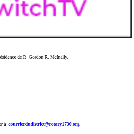
Présidence de R. Gordon R. McInally.
yer à
courrierdudistrict@rotary1730.org