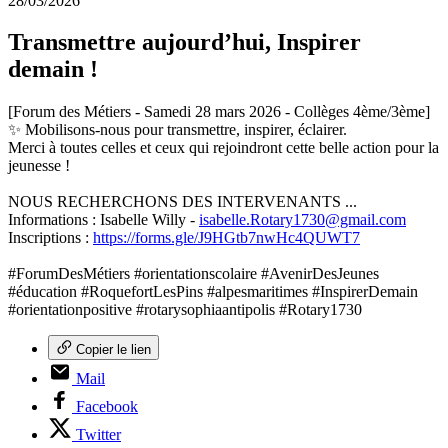
28/03/2026
Transmettre aujourd’hui, Inspirer
demain !
[Forum des Métiers - Samedi 28 mars 2026 - Collèges 4ème/3ème]
✨
Mobilisons-nous pour transmettre, inspirer, éclairer.
Merci à toutes celles et ceux qui rejoindront cette belle action pour la
jeunesse !
NOUS RECHERCHONS DES INTERVENANTS ...
Informations :
Isabelle Willy -
isabelle.Rotary1730@gmail.com
Inscriptions :
https://forms.gle/J9HGtb7nwHc4QUWT7
#ForumDesMétiers
#orientationscolaire
#AvenirDesJeunes
#éducation
#RoquefortLesPins
#alpesmaritimes
#InspirerDemain
#orientationpositive
#rotarysophiaantipolis
#Rotary1730
Copier le lien
Mail
Facebook
Twitter